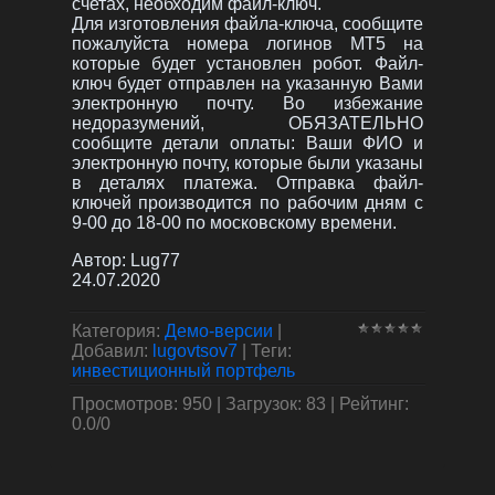
счетах, необходим файл-ключ.
Для изготовления файла-ключа, сообщите
пожалуйста номера логинов MT5 на
которые будет установлен робот. Файл-
ключ будет отправлен на указанную Вами
электронную почту. Во избежание
недоразумений, ОБЯЗАТЕЛЬНО
сообщите детали оплаты: Ваши ФИО и
электронную почту, которые были указаны
в деталях платежа. Отправка файл-
ключей производится по рабочим дням с
9-00 до 18-00 по московскому времени.
Автор:
Lug77
24.07.2020
Категория
:
Демо-версии
|
Добавил
:
lugovtsov7
|
Теги
:
инвестиционный портфель
Просмотров
:
950
|
Загрузок
:
83
|
Рейтинг
:
0.0
/
0