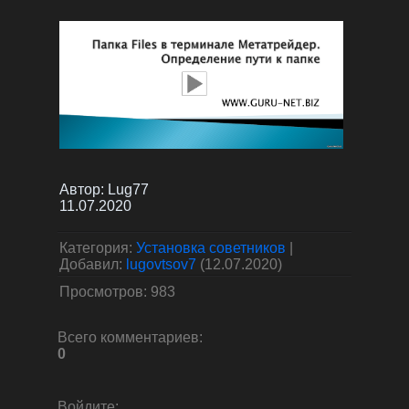
Автор:
Lug77
11.07.2020
Категория
:
Установка советников
|
Добавил
:
lugovtsov7
(12.07.2020)
Просмотров
:
983
Всего комментариев
:
0
Войдите: