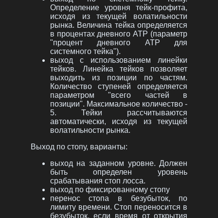
Определение уровня тейк-профита,
исходя из текущей волатильности
рынка. Величина тейка определяется
в процентах дневного АТР (параметр
"процент дневного АТР для
системного тейка").
выход с использованием линейки
тейков. Линейка тейков позволяет
выходить из позиции по частям.
Количество ступеней определяется
параметром "всего частей в
позиции". Максимальное количество -
5. Тейки рассчитываются
автоматически, исходя из текущей
волатильности рынка.
Выход по стопу, варианты:
выход на заданном уровне. Должен
быть определен уровень
срабатывания стоп лосса.
выход по фиксированному стопу
перенос стопа в безубыток, по
лимиту времени. Стоп переносится в
безубыток, если время от открытия